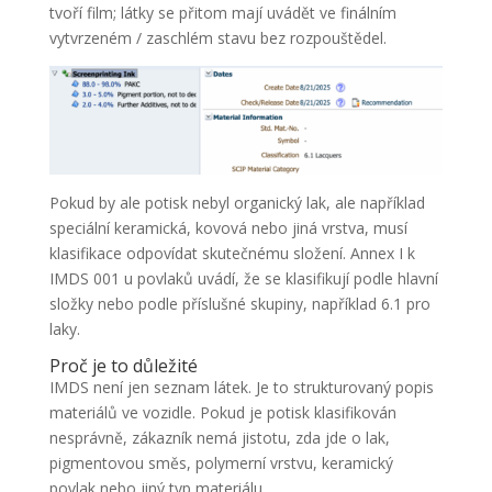
tvoří film; látky se přitom mají uvádět ve finálním
vytvrzeném / zaschlém stavu bez rozpouštědel.
Pokud by ale potisk nebyl organický lak, ale například
speciální keramická, kovová nebo jiná vrstva, musí
klasifikace odpovídat skutečnému složení. Annex I k
IMDS 001 u povlaků uvádí, že se klasifikují podle hlavní
složky nebo podle příslušné skupiny, například 6.1 pro
laky.
Proč je to důležité
IMDS není jen seznam látek. Je to strukturovaný popis
materiálů ve vozidle. Pokud je potisk klasifikován
nesprávně, zákazník nemá jistotu, zda jde o lak,
pigmentovou směs, polymerní vrstvu, keramický
povlak nebo jiný typ materiálu.