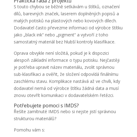
Praktická rada z projektů
S touto chybou se běžně setkávám u štítků, označení
dílů, barevných značek, laserem doplněných popisů a
malých potisků na plastových nebo kovových dílech.
Dodavatel často převezme informaci od výrobce štítku
jako „black ink“ nebo „pigment“ a vytvoří z toho
samostatný materiál bez hlubší kontroly klasifikace.
Oprava obvykle není složitá, pokud je k dispozici
alespoň základní informace o typu potisku. Nejčastěji
je potřeba upravit název materiálu, zvolit správnou
sub-klasifikaci a ověřit, že složení odpovídá finálnímu
zaschlému stavu. Komplikace nastává až ve chvíli, kdy
dodavatel nemá od výrobce štítku žádná data a musí
znovu otevřít komunikaci v dodavatelském řetězci.
Potřebujete pomoci s IMDS?
Řešíte zamítnuté IMDS nebo si nejste jistí správnou
strukturou materiálů?
Pomohu vám s: