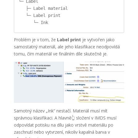
└─ Label

   ├─ Label material

   └─ Label print

      └─ Ink
Problém je v tom, že
Label print
je vytvořen jako
samostatný materiál, ale jeho klasifikace neodpovídá
tomu, čím materiál ve finálním díle skutečně je.
Samotný název „Ink“ nestačí. Materiál musí mít
správnou klasifikaci. A hlavně👆 složení v IMDS musí
odpovídat potisku na dílu jako vrstvě materiálu po
zaschnutí nebo vytvrzení, nikoliv kapalná barva v