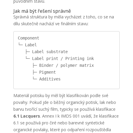
původním stavu.
Jak má být řešení správně
Správná struktura by měla vycházet z toho, co se na
dílu skutečně nachází ve finálním stavu:
Component
└─ Label
   ├─ Label substrate
   └─ Label print / Printing ink
      ├─ Binder / polymer matrix
      ├─ Pigment
      └─ Additives
Materiál potisku by měl být klasifikován podle své
povahy. Pokud jde o běžný organický potisk, lak nebo
barvu tvořící suchý film, typicky se používá klasifikace
6.1 Lacquers
. Annex I k IMDS 001 uvádí, že klasifikace
6.1 se používá pro čiré nebo barevné syntetické
organické povlaky, které po odpaření rozpouštědla