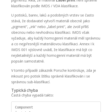
pigmentu. Říká, že materiál
Label print
není správně
klasifikován podle IMDS / VDA klasifikace.
U potisků, barev, laků a podobných vrstev se často
stává, že dodavatel vytvoří materiál obecně jako
„pigment“, „ink“ nebo „label print“, ale zvolí příliš
obecnou nebo nevhodnou klasifikaci. IMDS však
vyžaduje, aby každý homogenní materiál měl správnou
a co nejpřesnější materiálovou klasifikaci. Annex I k
IMDS 001 výslovně uvádí, že klasifikace má být co
nejdetailnější a každý homogenní materiál má být
popsán samostatně.
V tomto případě zákazník Porsche kontroluje, zda je
inkoust pro potisk štítku správně klasifikován i se
správnou sub-klasifikací.
Typická chyba
Častá chyba vypadá takto:
Component
