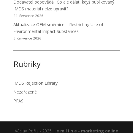
Dodavatel odpověděl. Co ale dělat, když publikovaný
IMDS materiál nelze upravit?
24. července 2026
Aktualizace OEM směrnice – Restricting Use of
Environmental Impact Substances
3. července 2026
Rubriky
IMDS Rejection Library
Nezařazené
PFAS
Václav Poříz - 2025 |
e m l i n e - marketing online