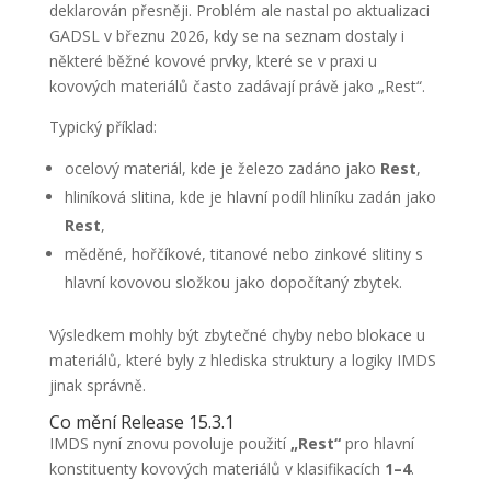
deklarován přesněji. Problém ale nastal po aktualizaci
GADSL v březnu 2026, kdy se na seznam dostaly i
některé běžné kovové prvky, které se v praxi u
kovových materiálů často zadávají právě jako „Rest“.
Typický příklad:
ocelový materiál, kde je železo zadáno jako
Rest
,
hliníková slitina, kde je hlavní podíl hliníku zadán jako
Rest
,
měděné, hořčíkové, titanové nebo zinkové slitiny s
hlavní kovovou složkou jako dopočítaný zbytek.
Výsledkem mohly být zbytečné chyby nebo blokace u
materiálů, které byly z hlediska struktury a logiky IMDS
jinak správně.
Co mění Release 15.3.1
IMDS nyní znovu povoluje použití
„Rest“
pro hlavní
konstituenty kovových materiálů v klasifikacích
1–4
.