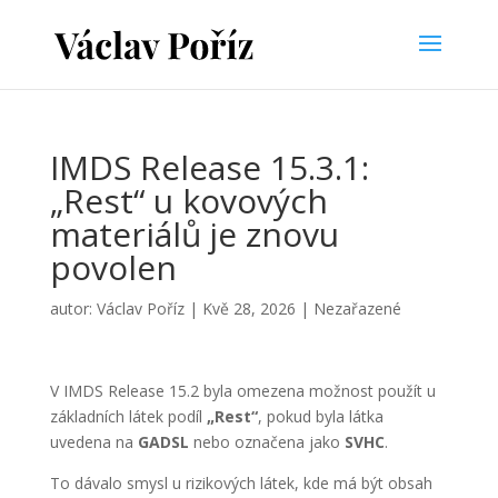
IMDS Release 15.3.1:
„Rest“ u kovových
materiálů je znovu
povolen
autor:
Václav Poříz
|
Kvě 28, 2026
|
Nezařazené
V IMDS Release 15.2 byla omezena možnost použít u
základních látek podíl
„Rest“
, pokud byla látka
uvedena na
GADSL
nebo označena jako
SVHC
.
To dávalo smysl u rizikových látek, kde má být obsah