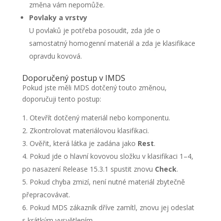
změna vám nepomůže.
Povlaky a vrstvy
U povlaků je potřeba posoudit, zda jde o
samostatný homogenní materiál a zda je klasifikace
opravdu kovová.
Doporučený postup v IMDS
Pokud jste měli MDS dotčený touto změnou,
doporučuji tento postup:
Otevřít dotčený materiál nebo komponentu.
Zkontrolovat materiálovou klasifikaci.
Ověřit, která látka je zadána jako
Rest
.
Pokud jde o hlavní kovovou složku v klasifikaci 1–4,
po nasazení Release 15.3.1 spustit znovu
Check
.
Pokud chyba zmizí, není nutné materiál zbytečně
přepracovávat.
Pokud MDS zákazník dříve zamítl, znovu jej odeslat
s krátkým vysvětlením.