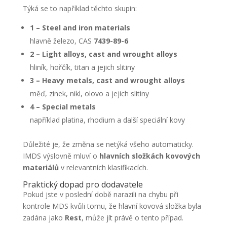
Týká se to například těchto skupin:
1 – Steel and iron materials
hlavně železo, CAS
7439-89-6
2 – Light alloys, cast and wrought alloys
hliník, hořčík, titan a jejich slitiny
3 – Heavy metals, cast and wrought alloys
měď, zinek, nikl, olovo a jejich slitiny
4 – Special metals
například platina, rhodium a další speciální kovy
Důležité je, že změna se netýká všeho automaticky.
IMDS výslovně mluví o
hlavních složkách kovových
materiálů
v relevantních klasifikacích.
Praktický dopad pro dodavatele
Pokud jste v poslední době narazili na chybu při
kontrole MDS kvůli tomu, že hlavní kovová složka byla
zadána jako
Rest
, může jít právě o tento případ.