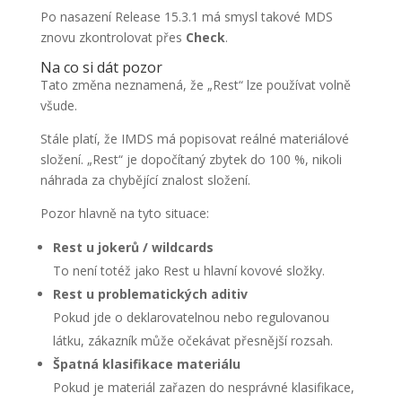
Po nasazení Release 15.3.1 má smysl takové MDS
znovu zkontrolovat přes
Check
.
Na co si dát pozor
Tato změna neznamená, že „Rest“ lze používat volně
všude.
Stále platí, že IMDS má popisovat reálné materiálové
složení. „Rest“ je dopočítaný zbytek do 100 %, nikoli
náhrada za chybějící znalost složení.
Pozor hlavně na tyto situace:
Rest u jokerů / wildcards
To není totéž jako Rest u hlavní kovové složky.
Rest u problematických aditiv
Pokud jde o deklarovatelnou nebo regulovanou
látku, zákazník může očekávat přesnější rozsah.
Špatná klasifikace materiálu
Pokud je materiál zařazen do nesprávné klasifikace,